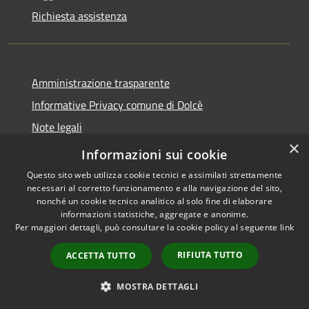
Richiesta assistenza
Amministrazione trasparente
Informative Privacy comune di Dolcè
Note legali
×
Dichiarazione di accessibilità
Informazioni sui cookie
Questo sito web utilizza cookie tecnici e assimilati strettamente
necessari al corretto funzionamento e alla navigazione del sito,
nonché un cookie tecnico analitico al solo fine di elaborare
informazioni statistiche, aggregate e anonime.
RSS
Copyright © 2026 • Comune di
Per maggiori dettagli, può consultare la cookie policy al seguente
link
Accessibilità
Dolcè • Powered by
Privacy
Municipium
Accesso
•
RIFIUTA TUTTO
ACCETTA TUTTO
Cookie
redazione
Mappa del sito
MOSTRA DETTAGLI