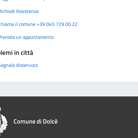
Richiedi Assistenza
Chiama il comune +39 045 729 00.22
Prenota un appuntamento
lemi in città
Segnala disservizio
Comune di Dolcè