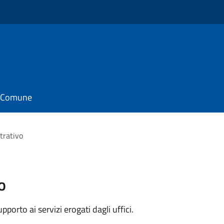
il Comune
trativo
o
orto ai servizi erogati dagli uffici.