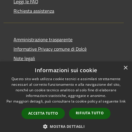
Leggi le FAQ
Richiesta assistenza
Amministrazione trasparente
Informative Privacy comune di Dolcè
Note legali
×
Dichiarazione di accessibilità
Informazioni sui cookie
Questo sito web utilizza cookie tecnici e assimilati strettamente
necessari al corretto funzionamento e alla navigazione del sito,
nonché un cookie tecnico analitico al solo fine di elaborare
informazioni statistiche, aggregate e anonime.
RSS
Copyright © 2026 • Comune di
Per maggiori dettagli, può consultare la cookie policy al seguente
link
Accessibilità
Dolcè • Powered by
Privacy
Municipium
Accesso
•
RIFIUTA TUTTO
ACCETTA TUTTO
Cookie
redazione
Mappa del sito
MOSTRA DETTAGLI