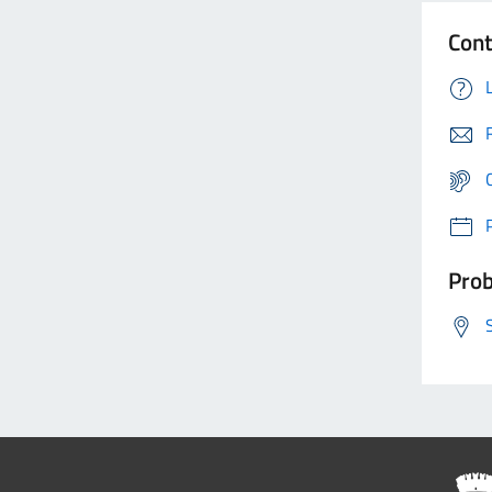
Cont
Prob