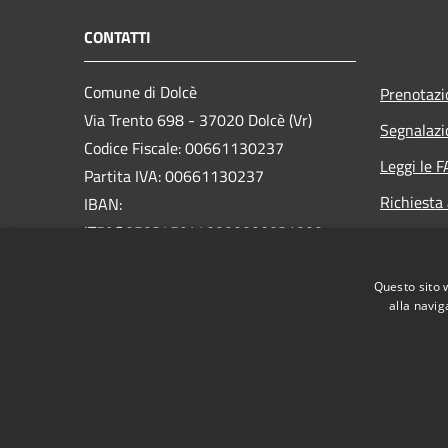
CONTATTI
Comune di Dolcè
Prenotaz
Via Trento 698 - 37020 Dolcè (Vr)
Segnalazi
Codice Fiscale: 00661130237
Leggi le 
Partita IVA: 00661130237
Richiesta
IBAN:
IT59O0503459440000000031000
PEC:
info@pec.comunedolce.it
Questo sito 
Centralino Unico: 045.729.00.22
alla navig
RSS
Accessibilità
Privacy
Cookie
Mappa de