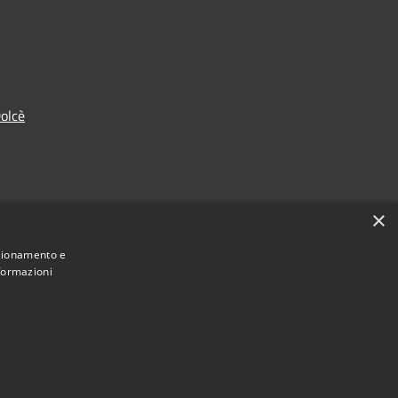
olcè
×
nzionamento e
nformazioni
Municipium
Accesso redazione
 di Dolcè • Powered by
•