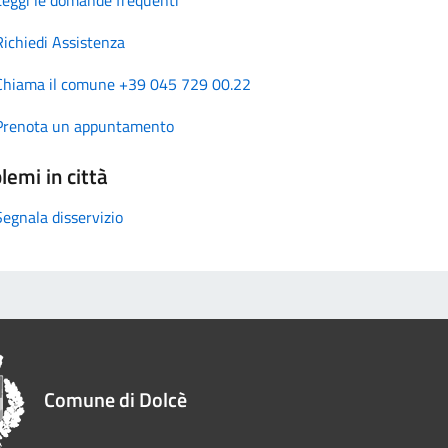
Richiedi Assistenza
Chiama il comune +39 045 729 00.22
Prenota un appuntamento
lemi in città
Segnala disservizio
Comune di Dolcè