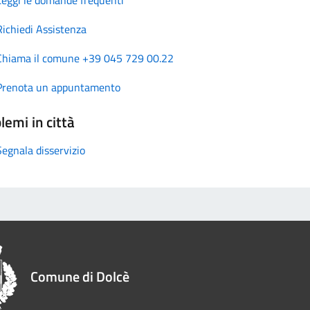
Richiedi Assistenza
Chiama il comune +39 045 729 00.22
Prenota un appuntamento
lemi in città
Segnala disservizio
Comune di Dolcè