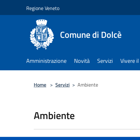
Salta al contenuto principale
Regione Veneto
Comune di Dolcè
Amministrazione
Novità
Servizi
Vivere 
Home
>
Servizi
>
Ambiente
Ambiente