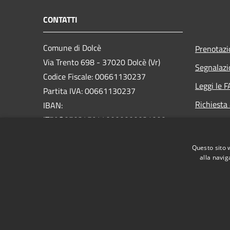
CONTATTI
Comune di Dolcè
Prenotaz
Via Trento 698 - 37020 Dolcè (Vr)
Segnalazi
Codice Fiscale: 00661130237
Leggi le 
Partita IVA: 00661130237
Richiesta
IBAN:
IT59O0503459440000000031000
PEC:
info@pec.comunedolce.it
Questo sito 
Centralino Unico: 045.729.00.22
alla navig
RSS
Accessibilità
Privacy
Cookie
Mappa de