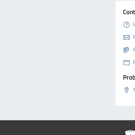
Cont
Prob