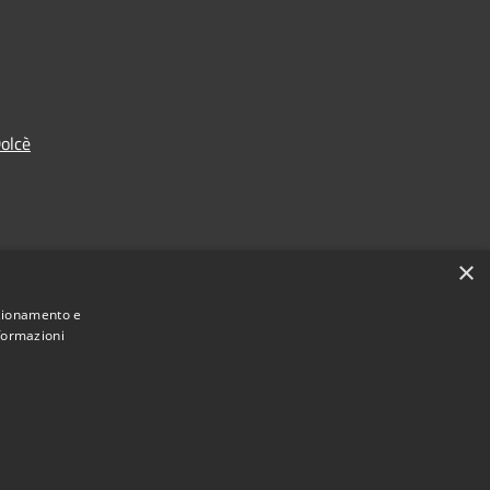
olcè
×
nzionamento e
nformazioni
Municipium
Accesso redazione
 di Dolcè • Powered by
•