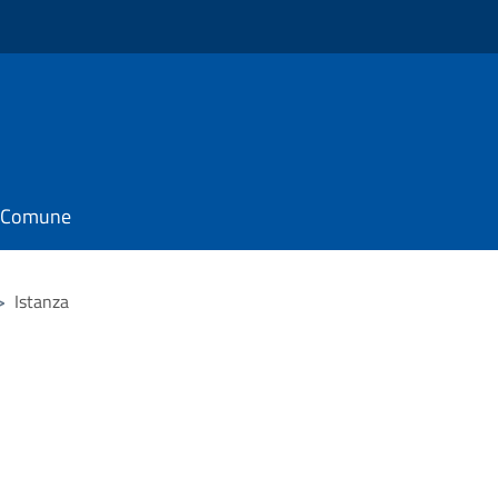
il Comune
>
Istanza