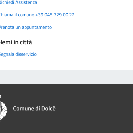
Richiedi Assistenza
Chiama il comune +39 045 729 00.22
Prenota un appuntamento
lemi in città
Segnala disservizio
Comune di Dolcè