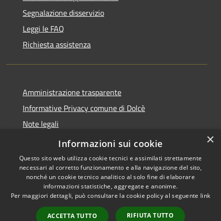
Segnalazione disservizio
Leggi le FAQ
Richiesta assistenza
Amministrazione trasparente
Informative Privacy comune di Dolcè
Note legali
×
Dichiarazione di accessibilità
Informazioni sui cookie
Questo sito web utilizza cookie tecnici e assimilati strettamente
necessari al corretto funzionamento e alla navigazione del sito,
nonché un cookie tecnico analitico al solo fine di elaborare
informazioni statistiche, aggregate e anonime.
RSS
Copyright © 2026 • Comune di
Per maggiori dettagli, può consultare la cookie policy al seguente
link
Accessibilità
Dolcè • Powered by
Privacy
Municipium
Accesso
•
RIFIUTA TUTTO
ACCETTA TUTTO