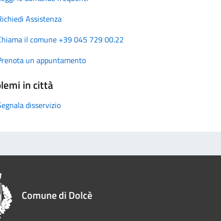
Richiedi Assistenza
Chiama il comune +39 045 729 00.22
Prenota un appuntamento
lemi in città
Segnala disservizio
Comune di Dolcè