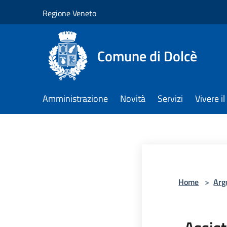
Salta al contenuto principale
Regione Veneto
Comune di Dolcè
Amministrazione
Novità
Servizi
Vivere 
Home
>
Arg