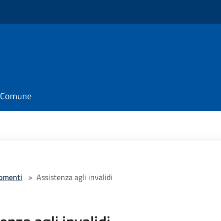
il Comune
omenti
>
Assistenza agli invalidi