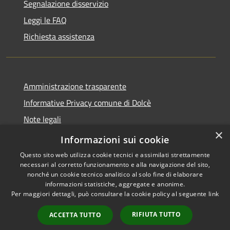
Segnalazione disservizio
Leggi le FAQ
Richiesta assistenza
Amministrazione trasparente
Informative Privacy comune di Dolcè
Note legali
×
Dichiarazione di accessibilità
Informazioni sui cookie
Questo sito web utilizza cookie tecnici e assimilati strettamente
necessari al corretto funzionamento e alla navigazione del sito,
nonché un cookie tecnico analitico al solo fine di elaborare
informazioni statistiche, aggregate e anonime.
RSS
Copyright © 2026 • Comune di
Per maggiori dettagli, può consultare la cookie policy al seguente
link
Accessibilità
Dolcè • Powered by
Privacy
Municipium
Accesso
•
RIFIUTA TUTTO
ACCETTA TUTTO
Cookie
redazione