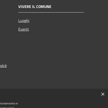
VIVERE IL COMUNE
Luoghi
Eventi
olcè
×
nzionamento e
nformazioni