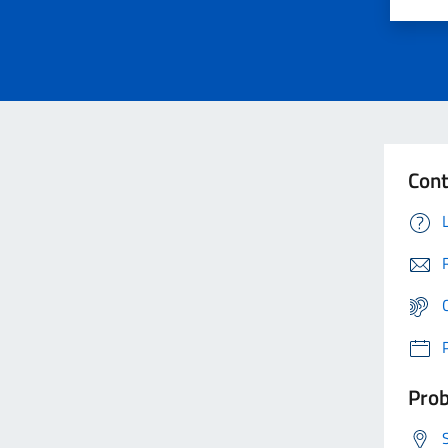
Cont
Prob