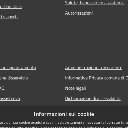
Salute, benessere e assistenza
 urbanistica
Autorizzazioni
 trasporti
ione appuntamento
Amministrazione trasparente
one disservizio
Informative Privacy comune di D
FAQ
Note legali
 assistenza
Dichiarazione di accessibilità
Informazioni sui cookie
web utilizza cookie tecnici e assimilati strettamente necessari al corretto fu
azione del sito, nonché un cookie tecnico analitico al solo fine di elaborare i