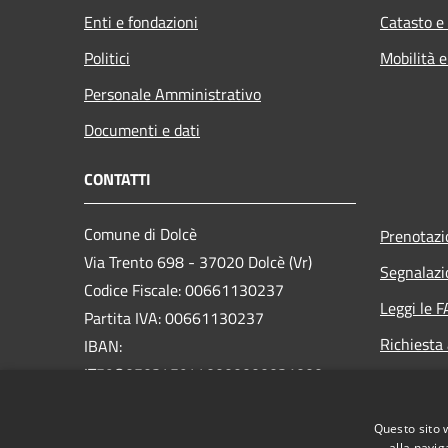
Enti e fondazioni
Catasto e
Politici
Mobilità e
Personale Amministrativo
Documenti e dati
CONTATTI
Comune di Dolcè
Prenotaz
Via Trento 698 - 37020 Dolcè (Vr)
Segnalazi
Codice Fiscale: 00661130237
Leggi le 
Partita IVA: 00661130237
Richiesta
IBAN:
IT59O0503459440000000031000
PEC:
info@pec.comunedolce.it
Questo sito 
Centralino Unico: 045.729.00.22
alla navig