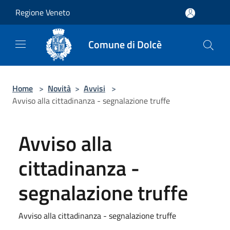
Salta al contenuto principale
Regione Veneto
Comune di Dolcè
Home
>
Novità
>
Avvisi
>
Avviso alla cittadinanza - segnalazione truffe
Avviso alla
cittadinanza -
segnalazione truffe
Avviso alla cittadinanza - segnalazione truffe