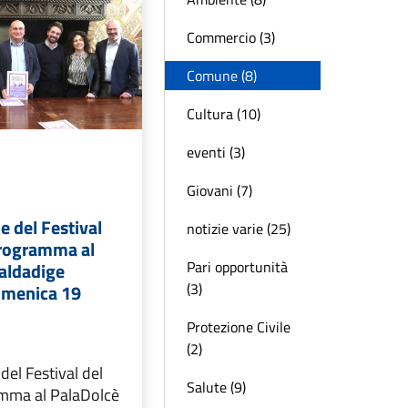
Commercio (3)
Comune (8)
Cultura (10)
eventi (3)
Giovani (7)
e del Festival
notizie varie (25)
programma al
Pari opportunità
Valdadige
(3)
omenica 19
Protezione Civile
(2)
del Festival del
Salute (9)
amma al PalaDolcè