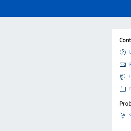
Cont
Prob