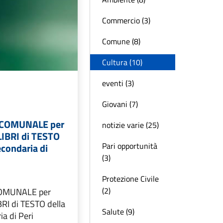
Commercio (3)
Comune (8)
Cultura (10)
eventi (3)
Giovani (7)
COMUNALE per
notizie varie (25)
 LIBRI di TESTO
Pari opportunità
econdaria di
(3)
Protezione Civile
(2)
OMUNALE per
IBRI di TESTO della
Salute (9)
a di Peri