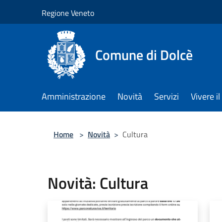
Salta al contenuto principale
Regione Veneto
Comune di Dolcè
Amministrazione
Novità
Servizi
Vivere 
Home
>
Novità
>
Cultura
Novità: Cultura