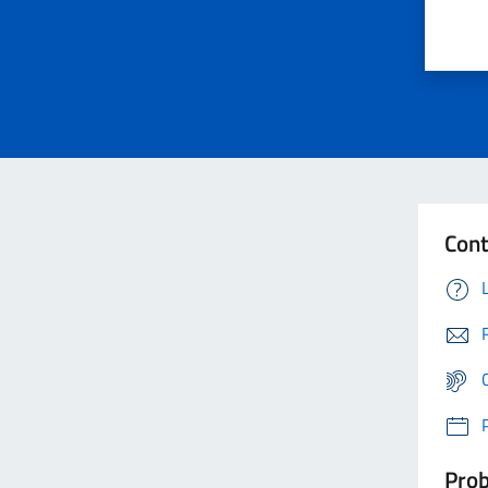
Cont
Prob