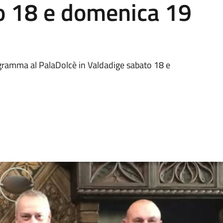
o 18 e domenica 19
rogramma al PalaDolcè in Valdadige sabato 18 e