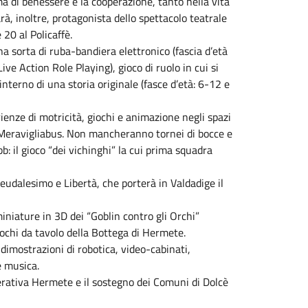
a di benessere e la cooperazione, tanto nella vita
rà, inoltre, protagonista dello spettacolo teatrale
 20 al Policaffè.
una sorta di ruba-bandiera elettronico (fascia d’età
ive Action Role Playing), gioco di ruolo in cui si
interno di una storia originale (fasce d’età: 6-12 e
rienze di motricità, giochi e animazione negli spazi
vo Meravigliabus. Non mancheranno tornei di bocce e
bb: il gioco “dei vichinghi” la cui prima squadra
 Feudalesimo e Libertà, che porterà in Valdadige il
miniature in 3D dei “Goblin contro gli Orchi”
ochi da tavolo della Bottega di Hermete.
 dimostrazioni di robotica, video-cabinati,
e musica.
operativa Hermete e il sostegno dei Comuni di Dolcè