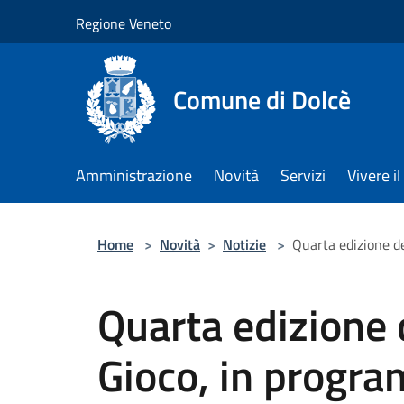
Salta al contenuto principale
Regione Veneto
Comune di Dolcè
Amministrazione
Novità
Servizi
Vivere 
Home
>
Novità
>
Notizie
>
Quarta edizione de
Quarta edizione d
Gioco, in progra