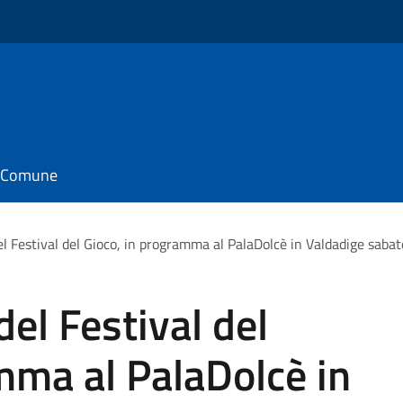
il Comune
l Festival del Gioco, in programma al PalaDolcè in Valdadige saba
el Festival del
mma al PalaDolcè in