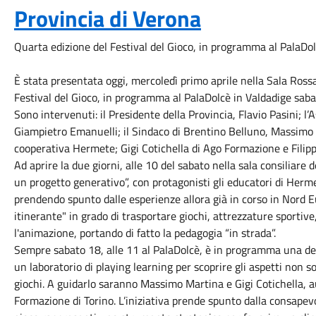
Provincia di Verona
Quarta edizione del Festival del Gioco, in programma al PalaDo
È stata presentata oggi, mercoledì primo aprile nella Sala Rossa
Festival del Gioco, in programma al PalaDolcè in Valdadige sab
Sono intervenuti: il Presidente della Provincia, Flavio Pasini; l
Giampietro Emanuelli; il Sindaco di Brentino Belluno, Massimo
cooperativa Hermete; Gigi Cotichella di Ago Formazione e Filipp
Ad aprire la due giorni, alle 10 del sabato nella sala consiliare 
un progetto generativo”, con protagonisti gli educatori di Herme
prendendo spunto dalle esperienze allora già in corso in Nord 
itinerante" in grado di trasportare giochi, attrezzature sportive
l'animazione, portando di fatto la pedagogia “in strada”.
Sempre sabato 18, alle 11 al PalaDolcè, è in programma una dell
un laboratorio di playing learning per scoprire gli aspetti non so
giochi. A guidarlo saranno Massimo Martina e Gigi Cotichella, a
Formazione di Torino. L’iniziativa prende spunto dalla consapevo