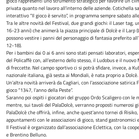
gioco rappresenti uno strumento strategico per favorire un clim
privata quanto nel lavoro all’interno delle aziende. Cotichella sa
interattivo “Il gioco è servito”, in programma sempre sabato alle
Tra le altre novità del Festival, due grandi giochi: il Laser tag, 
16-23 anni) che animerà la piazza principale di Dolcè e il Larp (L
possono vestire i panni del personaggio di fantasia preferito all’
12-18).
Per i bambini dai 0 ai 6 anni sono stati pensati laboratori, espe
del Policaffè con, all’esterno dello stesso, il Ludobus e il nuo
di freccette. Nel campo sportivo ci si potrà sfidare, invece, a Ku
nazionale italiana, già sesta ai Mondiali, è nata proprio a Dolcè.
Un’altra novità arriverà da Cagliari, con l’associazione satirica
gioco “1347, l’anno della Peste”.
Saranno poi ospiti i giocatori del gruppo Ordo Scaligero con le 
mentre, sui tavoli del PalaDolcè, verranno proposti numerosi gi
PalaDolcè che offrirà, infine, anche quest’anno tornei di Risiko,
appuntamenti con le associazioni di gioco, stand gastronomici 
Il Festival è organizzato dall’associazione Eclettica, con la co
e Brentino Belluno.