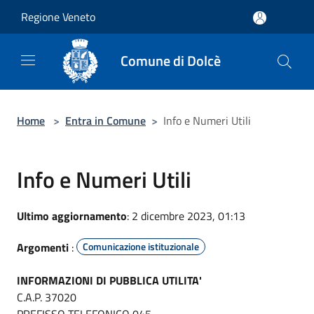
Salta al contenuto principale
Regione Veneto
Comune di Dolcè
Home
>
Entra in Comune
>
Info e Numeri Utili
Info e Numeri Utili
Ultimo aggiornamento
: 2 dicembre 2023, 01:13
Argomenti
:
Comunicazione istituzionale
INFORMAZIONI DI PUBBLICA UTILITA'
C.A.P. 37020
PREFISSO TELEFONICO 045