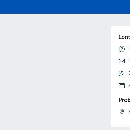
Cont
Prob