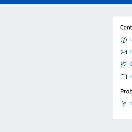
Cont
Prob