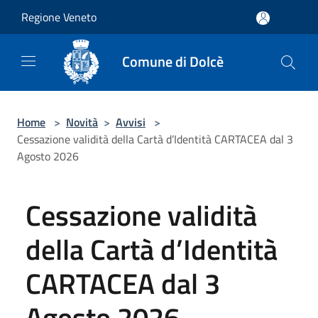
Salta al contenuto principale
Regione Veneto
Comune di Dolcè
Home
>
Novità
>
Avvisi
>
Cessazione validità della Cartà d’Identità CARTACEA dal 3
Agosto 2026
Cessazione validità
della Cartà d’Identità
CARTACEA dal 3
Agosto 2026