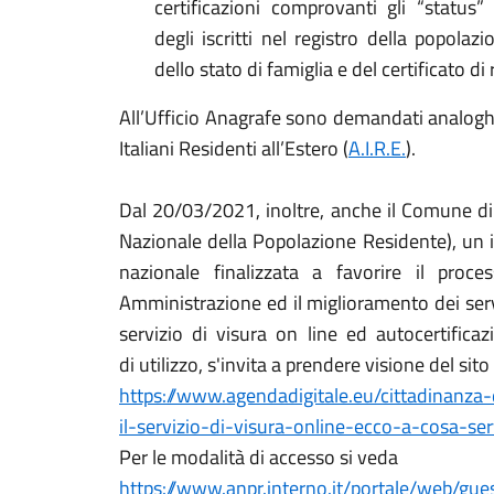
certificazioni comprovanti gli “status”
degli iscritti nel registro della popolazio
dello stato di famiglia e del certificato di
All’Ufficio Anagrafe sono demandati analoghi
Italiani Residenti all’Estero (
A.I.R.E.
).
Dal 20/03/2021, inoltre, anche il Comune di
Nazionale della Popolazione Residente), un 
nazionale finalizzata a favorire il proces
Amministrazione ed il miglioramento dei ser
servizio di visura on line ed autocertificaz
di utilizzo, s'invita a prendere visione del sito
https://www.agendadigitale.eu/cittadinanza-
il-servizio-di-visura-online-ecco-a-cosa-se
Per le modalità di accesso si veda
https://www.anpr.interno.it/portale/web/gues