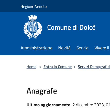
Salta al contenuto principale
Regione Veneto
Comune di Dolcè
Amministrazione
Novità
Servizi
Vivere 
Home
>
Entra in Comune
>
Servizi Demografic
Anagrafe
Ultimo aggiornamento
: 2 dicembre 2023, 0