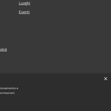
Luoghi
Eventi
olcè
×
nzionamento e
nformazioni