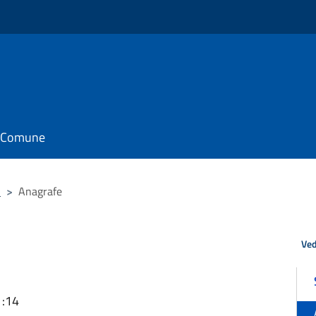
il Comune
i
>
Anagrafe
Ved
1:14