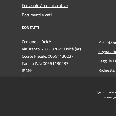
Personale Amministrativo
Documenti e dati
CONTATTI
Comune di Dolcè
Prenotaz
Via Trento 698 - 37020 Dolcè (Vr)
Segnalazi
Codice Fiscale: 00661130237
Leggi le 
Partita IVA: 00661130237
Richiesta
IBAN:
IT59O0503459440000000031000
PEC:
info@pec.comunedolce.it
Questo sito 
Centralino Unico: 045.729.00.22
alla navig