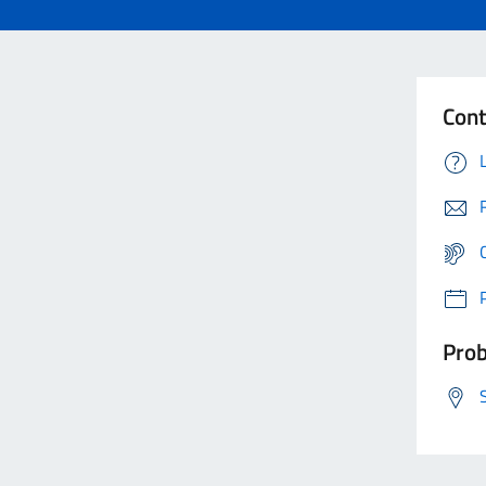
Cont
Prob